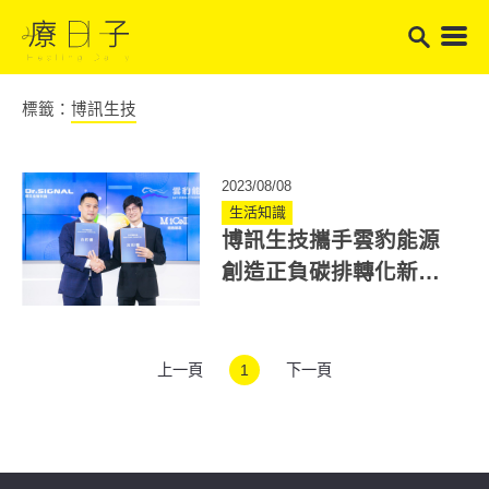
標籤：
博訊生技
2023/08/08
生活知識
博訊生技攜手雲豹能源
創造正負碳排轉化新商
模 全新黃金產業年底進
軍海外
上一頁
1
下一頁