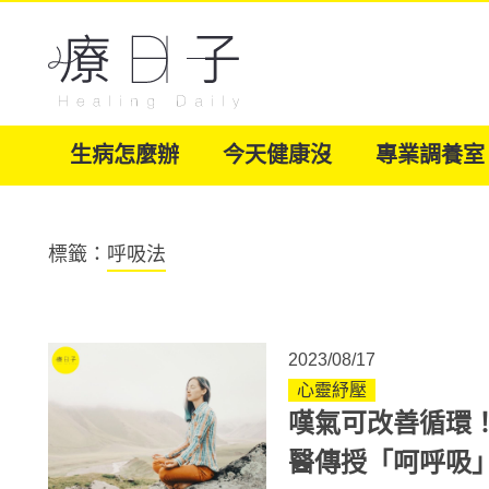
生病怎麼辦
今天健康沒
專業調養室
標籤：
呼吸法
2023/08/17
心靈紓壓
嘆氣可改善循環
醫傳授「呵呼吸