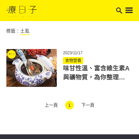
標籤：
土虱
2023/11/17
食物營養
味甘性溫、富含維生素A
與礦物質，為你整理土
虱的好處與禁忌！常吃
恐腹瀉
上一頁
1
下一頁