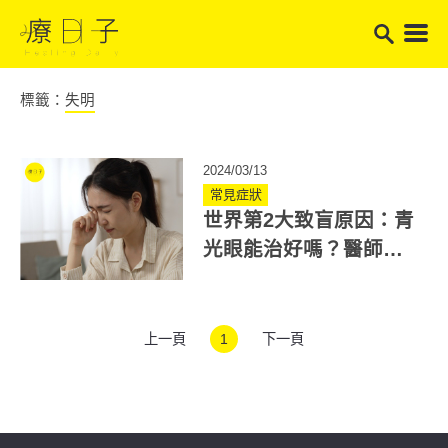
標籤：
失明
2024/03/13
常見症狀
世界第2大致盲原因：青
光眼能治好嗎？醫師籲
定期檢查，以免失明風
險
上一頁
1
下一頁