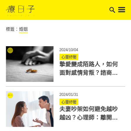
標籤：
婚姻
2024/10/04
心靈紓壓
摯愛變成陌路人，如何
面對感情背叛？諮商心
理師教你自我療癒祕訣
2024/01/31
心靈紓壓
夫妻吵架如何避免越吵
越凶？心理師：離開吵
架現場前要做3件事