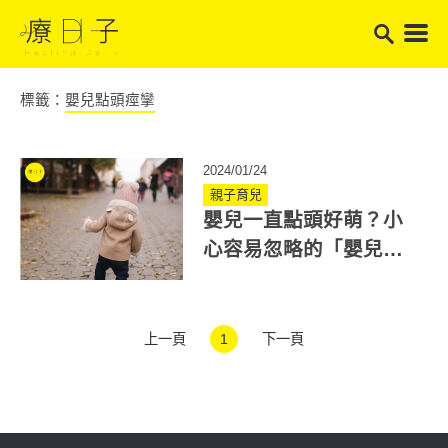
標籤：
嬰兒點頭痙攣
2024/01/24
親子育兒
嬰兒一直點頭好萌？小
心容易忽略的「嬰兒點
頭痙攣」恐影響幼兒早
期發展
上一頁
1
下一頁