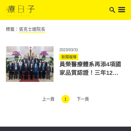
標籤：
張克士總院長
2023/03/31
新聞報導
員榮醫療體系再添4項國
家品質認證！三年12項
SNQ標章 張克士總院長
獲總統接見
上一頁
1
下一頁