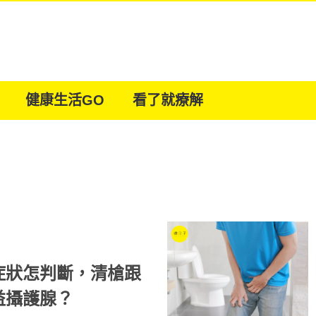
健康生活GO
看了就療解
症狀怎判斷，清槍跟
益攝護腺？