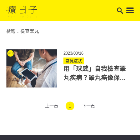
標籤：
檢查睪丸
2023/03/16
常見症狀
用「球感」自我檢查睪
丸疾病？睪丸癌像保齡
球！ 正常睪丸硬度用握
拳感受
上一頁
1
下一頁