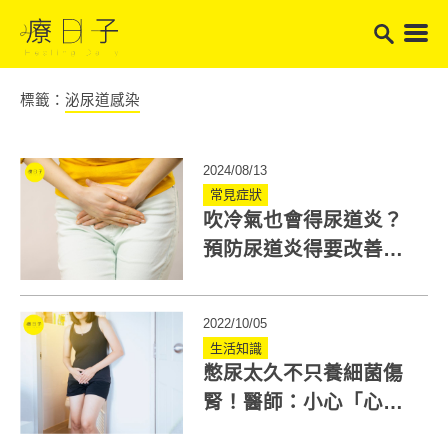
標籤：
泌尿道感染
2024/08/13
常見症狀
吹冷氣也會得尿道炎？
預防尿道炎得要改善這5
種不良習慣
2022/10/05
生活知識
憋尿太久不只養細菌傷
腎！醫師：小心「心腎
症候群」損害心臟功能