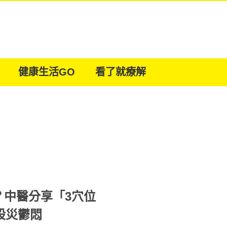
健康生活GO
看了就療解
？中醫分享「3穴位
股災鬱悶