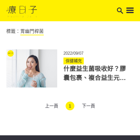
標籤：
胃幽門桿菌
2022/09/07
保健補充
什麼益生菌吸收好？膠
囊包裹、複合益生元較
優？益生菌選購4重點
上一頁
1
下一頁