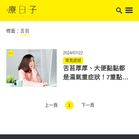
標籤：
舌苔
2024/07/22
常見症狀
舌苔厚厚、大便黏黏都
是濕氣重症狀！7重點自
我檢查，教你如何內外
除濕
上一頁
1
下一頁