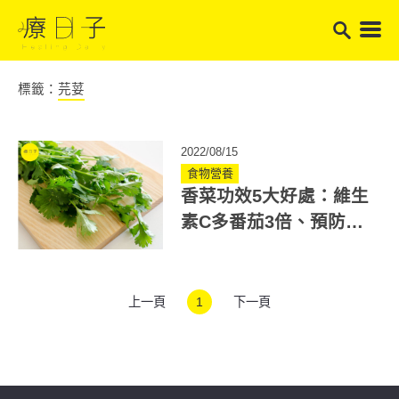
標籤：
芫荽
2022/08/15
食物營養
香菜功效5大好處：維生
素C多番茄3倍、預防失
智高血壓！當心這吃法
恐傷腎
上一頁
1
下一頁