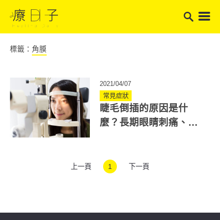
標籤：
角膜
2021/04/07
常見症狀
睫毛倒插的原因是什
麼？長期眼睛刺痛、流
淚要注意，小心角膜潰
爛！
上一頁
1
下一頁