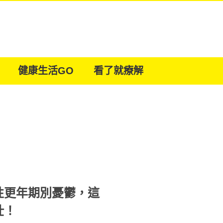
健康生活GO
看了就療解
性更年期別憂鬱，這
壯！