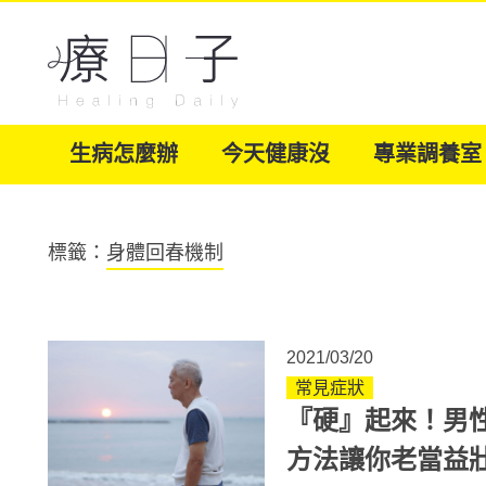
生病怎麼辦
今天健康沒
專業調養室
標籤：
身體回春機制
2021/03/20
常見症狀
『硬』起來！男
方法讓你老當益