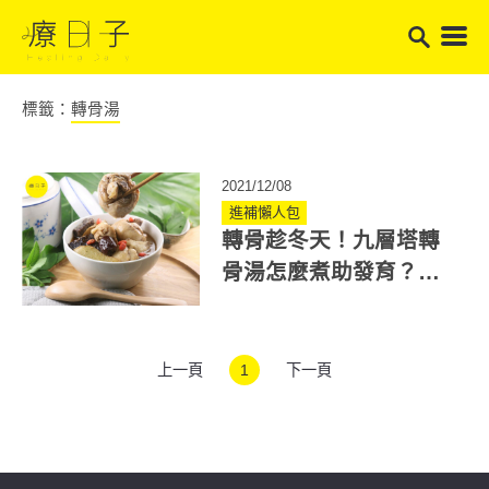
標籤：
轉骨湯
2021/12/08
進補懶人包
轉骨趁冬天！九層塔轉
骨湯怎麼煮助發育？中
醫師教你眉角與禁忌
上一頁
1
下一頁