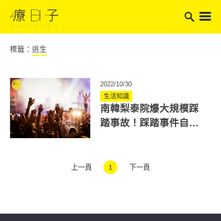
標籤：
逃生
2022/10/30
生活知識
南韓梨泰院爆大規模踩
踏事故！踩踏事件自救
牢記「保命4招」2件事
不要做！
上一頁
1
下一頁