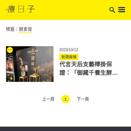
標籤：
酵素膏
2023/10/12
新聞報導
代言天后支藝樺掛保
證：「御藏千養生酵素
膏」世界第一，有感才
有人買單！
上一頁
1
下一頁