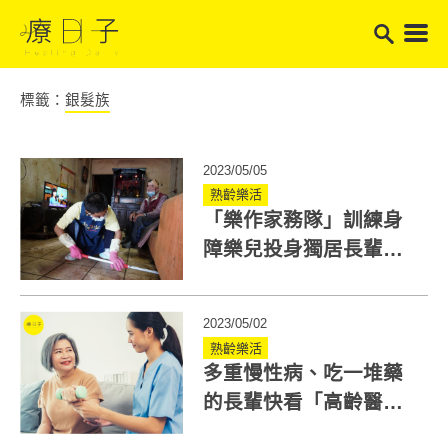
標籤：
銀髮族
2023/05/05
熟齡樂活
「樂作家務隊」訓練身
障樂兒投身獨居長輩服
務！互助互利 施與受都
有福
2023/05/02
熟齡樂活
多重慢性病、吃一堆藥
的長輩快看「高齡醫學
是什麼？」結合長照解