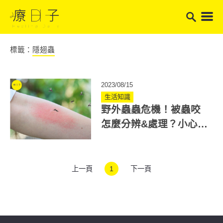
標籤：
隱翅蟲
2023/08/15
生活知識
野外蟲蟲危機！被蟲咬
怎麼分辨&處理？小心5
種害蟲可導致過敏、心
臟異常！
上一頁
1
下一頁