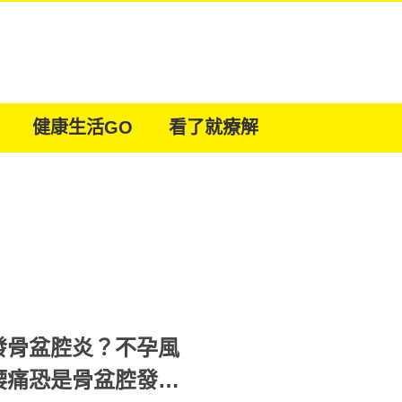
健康生活GO
看了就療解
發骨盆腔炎？不孕風
腰痛恐是骨盆腔發炎