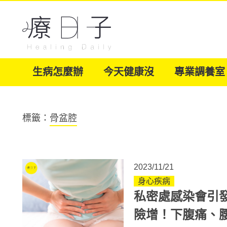
生病怎麼辦
今天健康沒
專業調養室
標籤：
骨盆腔
2023/11/21
身心疾病
私密處感染會引
險增！下腹痛、