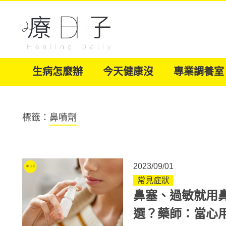
生病怎麼辦
今天健康沒
專業調養室
標籤：
鼻噴劑
2023/09/01
常見症狀
鼻塞、過敏就用
選？藥師：當心