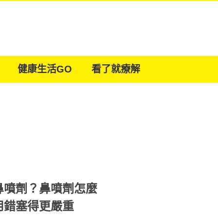
健康生活GO
看了就療解
鼻噴劑？鼻噴劑怎麼
用錯塞得更嚴重