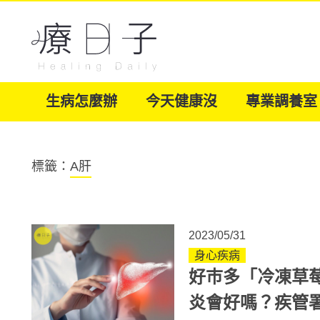
生病怎麼辦
今天健康沒
專業調養室
標籤：
A肝
2023/05/31
身心疾病
好巿多「冷凍草
炎會好嗎？疾管