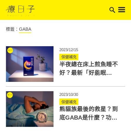
標籤：
GABA
2023/12/15
保健補充
半夜總在床上煎魚睡不
好？最新「好能眠
R⁺CP」添加日本專利
GABA＋羅布麻！幫助
2023/10/30
入睡加倍有感
保健補充
熊貓族最後的救星？到
底GABA是什麼？功
效、吃法、副作用總整