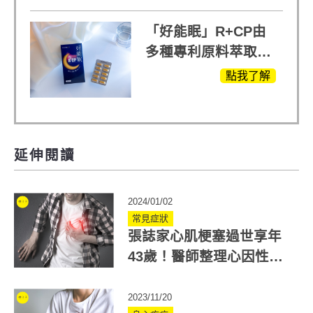
「好能眠」R+CP由
多種專利原料萃取、
白鳳豆、羅布麻、西
點我了解
蕃蓮，陳亞蘭思維清
晰的關鍵!
延伸閱讀
2024/01/02
常見症狀
張誌家心肌梗塞過世享年
43歲！醫師整理心因性猝
死年輕化5大危險因子
2023/11/20