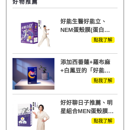
好物推薦
好能生醫好能立、
NEM蛋殼膜(蛋白聚
醣)關鍵配方，厲害其
點我了解
他產品27倍
添加西番蓮+羅布麻
+白鳳豆的「好能
眠」，獨家專利配
點我了解
方，好好聊日子推薦
好好聊日子推薦、明
星組合MEN蛋殼膜
(蛋白聚醣)+UCII，超
點我了解
越任何市售關鍵產品