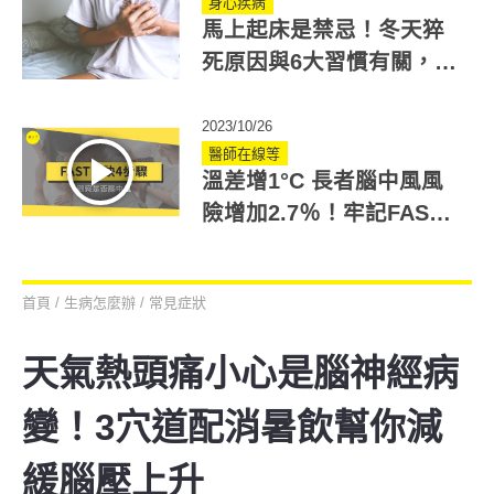
身心疾病
馬上起床是禁忌！冬天猝
死原因與6大習慣有關，
醫：家中3處最危險
2023/10/26
醫師在線等
溫差增1°C 長者腦中風風
險增加2.7％！牢記FAST
口訣與黃金3小時
首頁
/
生病怎麼辦
/
常見症狀
天氣熱頭痛小心是腦神經病
變！3穴道配消暑飲幫你減
緩腦壓上升