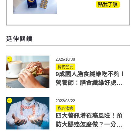
白鳳豆、羅布麻、西
點我了解
蕃蓮，陳亞蘭思維清
晰的關鍵!
延伸閱讀
2025/10/08
食物營養
9成國人膳食纖維吃不夠！
營養師：膳食纖維好處
多，可預防大腸癌、心血
管疾病
2022/08/22
身心疾病
四大警訊增罹癌風險！預
防大腸癌怎麼做？一分鐘
學會腸道自我檢查