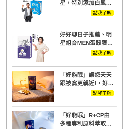
星，特別添加白鳳豆
萃取 五色瑪卡
點我了解
MOMO熱賣中
好好聊日子推薦、明
星組合MEN蛋殼膜
(蛋白聚醣)+UCII，超
點我了解
越任何市售關鍵產品
「好能眠」讓您天天
跟被窩更親近!，好能
生醫X陳亞蘭推薦!
點我了解
「好能眠」R+CP由
多種專利原料萃取、