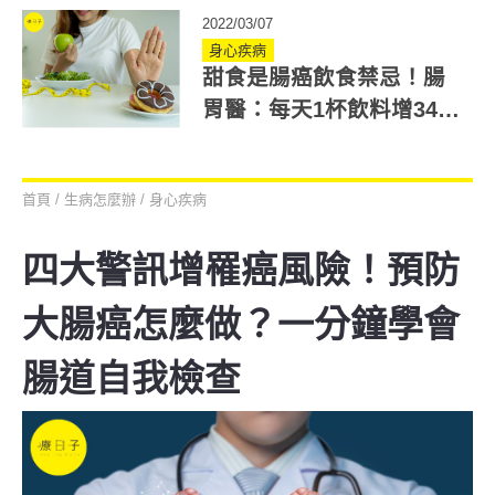
2022/03/07
身心疾病
甜食是腸癌飲食禁忌！腸
胃醫：每天1杯飲料增34%
「大腸腺瘤」發生率
首頁
/
生病怎麼辦
/
身心疾病
四大警訊增罹癌風險！預防
大腸癌怎麼做？一分鐘學會
腸道自我檢查