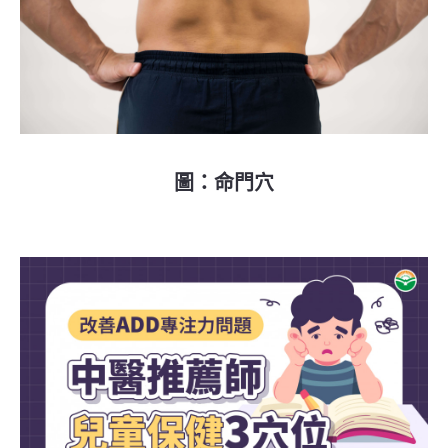
圖：命門穴