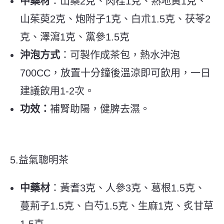
中藥材
：
山藥2克、肉桂1克、熟地黃1克、
山茱萸2克、炮附子1克、白朮1.5克、茯苓2
克、澤瀉1克、黨參1.5克
沖泡方式
：
可製作成茶包，熱水沖泡
700CC，放置十分鐘後溫涼即可飲用，一日
建議飲用1-2次。
功效：
補腎助陽，健脾去濕。
5.益氣聰明茶
中藥材
：
黃耆3克、人參3克、葛根1.5克、
蔓荊子1.5克、白芍1.5克、生麻1克、炙甘草