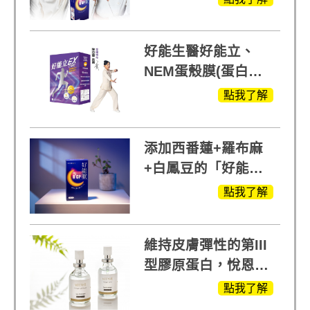
好能生醫好能立、
NEM蛋殼膜(蛋白聚
醣)關鍵配方，厲害其
點我了解
他產品27倍
添加西番蓮+羅布麻
+白鳳豆的「好能
眠」，獨家專利配
點我了解
方，好好聊日子推薦
維持皮膚彈性的第III
型膠原蛋白，悅恩詩
給予寶寶般的肌膚感
點我了解
受