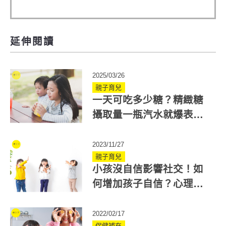
延伸閱讀
2025/03/26
親子育兒
一天可吃多少糖？精緻糖
攝取量一瓶汽水就爆表！
糖分會降免疫、殘害幼童
腦部發育
2023/11/27
親子育兒
小孩沒自信影響社交！如
何增加孩子自信？心理
師：可善用「比馬龍效
應」
2022/02/17
保健補充