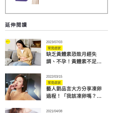
越任何市售關鍵產品
延伸閱讀
2023/07/03
常見症狀
缺乏黃體素恐致月經失
調、不孕！黃體素不足吃
什麼？中醫教你如何調理
2022/03/15
常見症狀
藝人劉品言大方分享凍卵
過程！「我該凍卵嗎？」
不孕科醫師解答10大凍卵
常見問題
2021/04/08