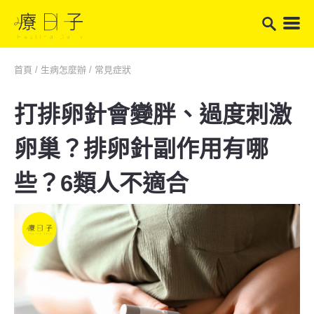
首頁
/
生病怎麼辦
/
常見症狀
打排卵針會變胖、過度刺激
卵巢？排卵針副作用有哪
些？6類人不適合