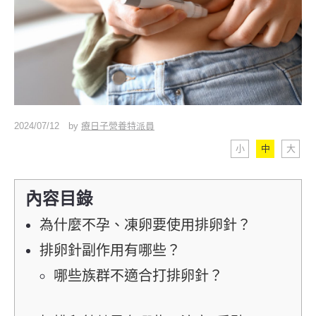
2024/07/12
by
療日子營養特派員
小
中
大
內容目錄
為什麼不孕、凍卵要使用排卵針？
排卵針副作用有哪些？
哪些族群不適合打排卵針？