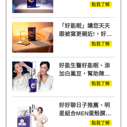
眠」，獨家專利配
點我了解
方，好好聊日子推薦
「好能眠」讓您天天
跟被窩更親近!，好能
生醫X陳亞蘭推薦!
點我了解
好能生醫好能眠、添
加白鳳豆，幫助陳亞
蘭入睡的力量
點我了解
好好聊日子推薦、明
星組合MEN蛋殼膜
(蛋白聚醣)+UCII，超
點我了解