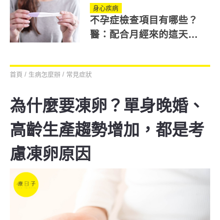
身心疾病
不孕症檢查項目有哪些？
醫：配合月經來的這天檢
查最適合！
首頁
/
生病怎麼辦
/
常見症狀
為什麼要凍卵？單身晚婚、
高齡生產趨勢增加，都是考
慮凍卵原因