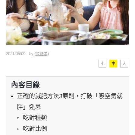
2021/05/09
by
(未指定)
小
中
大
內容目錄
正確的減肥方法3原則，打破「吸空氣就
胖」迷思
吃對種類
吃對比例