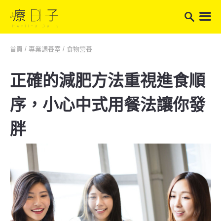
首頁
/
專業調養室
/
食物營養
正確的減肥方法重視進食順
序，小心中式用餐法讓你發
胖