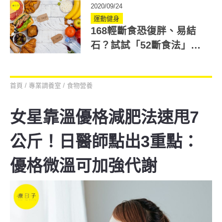
2020/09/24
運動健身
168輕斷食恐復胖、易結
石？試試「52斷食法」免
挨餓3個月降9公斤
首頁
/
專業調養室
/
食物營養
女星靠溫優格減肥法速甩7
公斤！日醫師點出3重點：
優格微溫可加強代謝