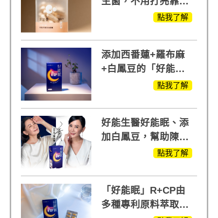
生菌，不用打亮靠養
出來的光
點我了解
添加西番蓮+羅布麻
+白鳳豆的「好能
眠」，獨家專利配
點我了解
方，好好聊日子推薦
好能生醫好能眠、添
加白鳳豆，幫助陳亞
蘭入睡的力量
點我了解
「好能眠」R+CP由
多種專利原料萃取、