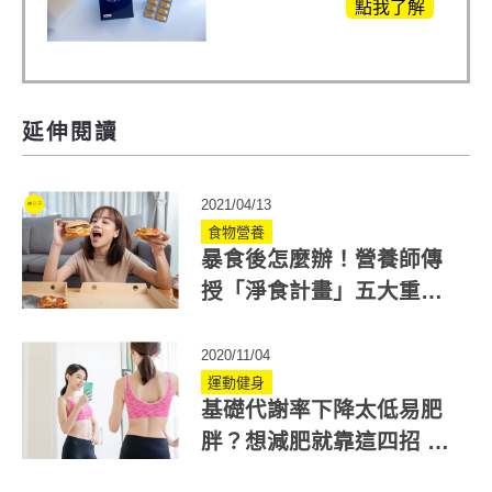
白鳳豆、羅布麻、西
點我了解
蕃蓮，陳亞蘭思維清
晰的關鍵!
延伸閱讀
2021/04/13
食物營養
暴食後怎麼辦！營養師傳
授「淨食計畫」五大重點
度過減肥危機
2020/11/04
運動健身
基礎代謝率下降太低易肥
胖？想減肥就靠這四招 養
成易瘦體質