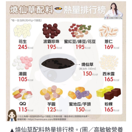
▲燒仙草配料熱量排行榜。(圖／高敏敏營養