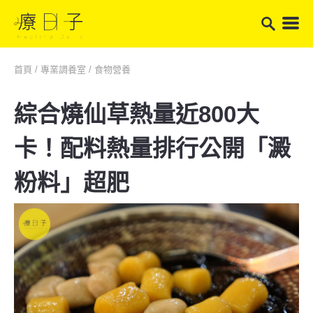
首頁
/
專業調養室
/
食物營養
綜合燒仙草熱量近800大
卡！配料熱量排行公開「澱
粉料」超肥