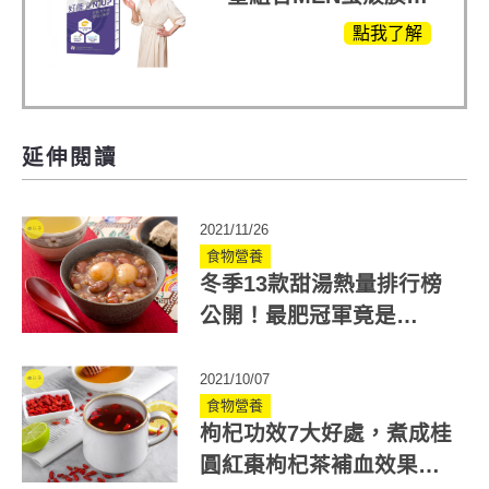
(蛋白聚醣)+UCII，超
點我了解
越任何市售關鍵產品
延伸閱讀
2021/11/26
食物營養
冬季13款甜湯熱量排行榜
公開！最肥冠軍竟是
「它」掌握3原則不發胖
2021/10/07
食物營養
枸杞功效7大好處，煮成桂
圓紅棗枸杞茶補血效果更