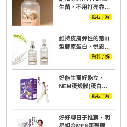
生菌，不用打亮靠養
出來的光
點我了解
維持皮膚彈性的第III
型膠原蛋白，悅恩詩
給予寶寶般的肌膚感
點我了解
受
好能生醫好能立、
NEM蛋殼膜(蛋白聚
醣)關鍵配方，厲害其
點我了解
他產品27倍
好好聊日子推薦、明
星組合MEN蛋殼膜