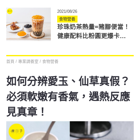
好！但燥熱者要小心吃
2021/08/26
食物營養
珍珠奶茶熱量=豬腳便當！
健康配料比粉圓更爆卡？
教你4招避開熱量陷阱
首頁
/
專業調養室
/
食物營養
如何分辨愛玉、仙草真假？
必須軟嫩有香氣，遇熱反應
見真章！