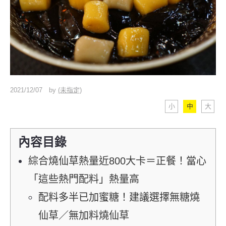
2021/12/07
by
(未指定)
小
中
大
內容目錄
綜合燒仙草熱量近800大卡＝正餐！當心
「這些熱門配料」熱量高
配料多半已加蜜糖！建議選擇無糖燒
仙草／無加料燒仙草