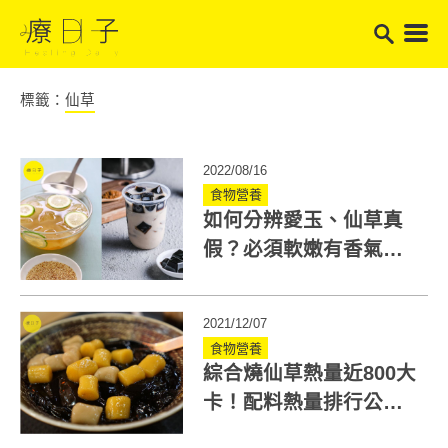
標籤：
仙草
2022/08/16
食物營養
如何分辨愛玉、仙草真
假？必須軟嫩有香氣，
遇熱反應見真章！
2021/12/07
食物營養
綜合燒仙草熱量近800大
卡！配料熱量排行公開
「澱粉料」超肥