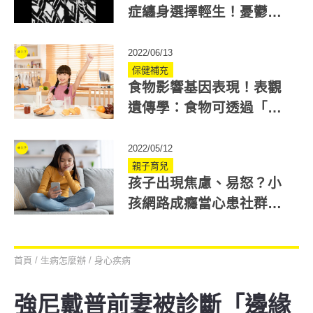
症纏身選擇輕生！憂鬱症
症狀、警訊如何及早發
現？
2022/06/13
保健補充
食物影響基因表現！表觀
遺傳學：食物可透過「甲
基化」左右健康與情緒
2022/05/12
親子育兒
孩子出現焦慮、易怒？小
孩網路成癮當心患社群恐
慌症！家長必知6重點
首頁
/
生病怎麼辦
/
身心疾病
強尼戴普前妻被診斷「邊緣