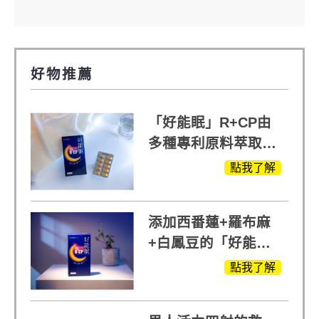
好物推薦
「好能眠」R+CP由
多種專利原料萃取、
白鳳豆、羅布麻、西
點我了解
蕃蓮，陳亞蘭思維清
晰的關鍵!
添加西番蓮+羅布麻
+白鳳豆的「好能
眠」，獨家專利配
點我了解
方，好好聊日子推薦