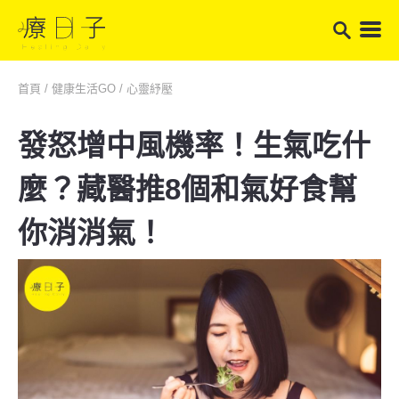
首頁
/
健康生活GO
/
心靈紓壓
發怒增中風機率！生氣吃什
麼？藏醫推8個和氣好食幫
你消消氣！