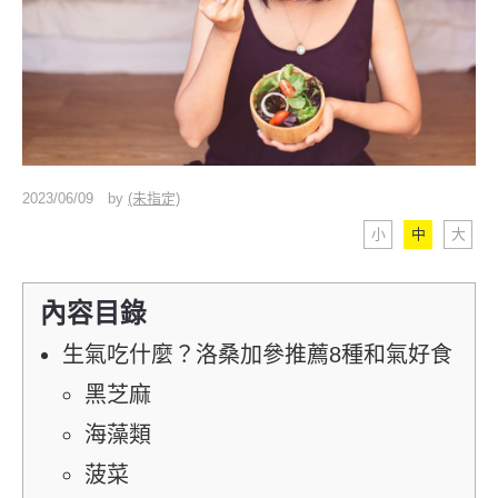
2023/06/09
by
(未指定)
小
中
大
內容目錄
生氣吃什麼？洛桑加參推薦8種和氣好食
黑芝麻
海藻類
菠菜