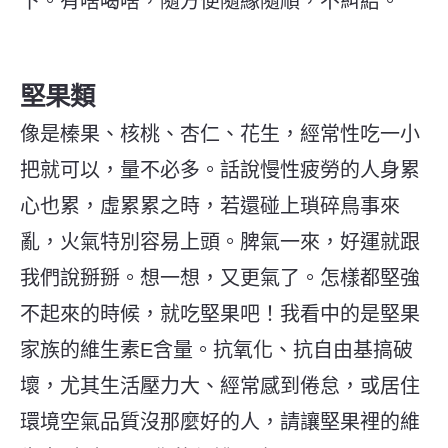
下。有啥喝啥，隨方便隨緣隨順，不糾結。
堅果類
像是榛果、核桃、杏仁、花生，經常性吃一小
把就可以，量不必多。話說慢性疲勞的人身累
心也累，虛累累之時，若還碰上瑣碎鳥事來
亂，火氣特別容易上頭。脾氣一來，好運就跟
我們說掰掰。想一想，又更氣了。
怎樣都堅強
不起來的時候，就吃堅果吧！我看中的是堅果
家族的維生素E含量。抗氧化、抗自由基搞破
壞，尤其生活壓力大、經常感到倦怠，或居住
環境空氣品質沒那麼好的人，請讓堅果裡的維