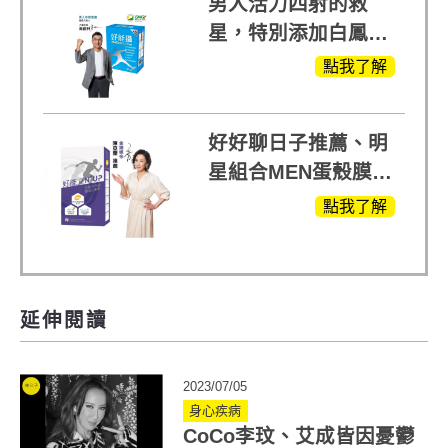
男人活力四射的救
星，特別添加白鳳豆
萃取 五色瑪卡
點我了解
MOMO熱賣中
好好聊日子推薦、明
星組合MEN蛋殼膜
(蛋白聚醣)+UCII，超
點我了解
越任何市售關鍵產品
延伸閱讀
2023/07/05
身心疾病
CoCo李玟、艾成皆因憂鬱