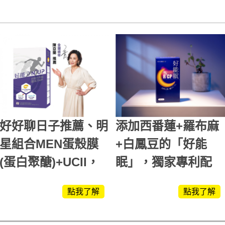
好好聊日子推薦、明
添加西番蓮+羅布麻
星組合MEN蛋殼膜
+白鳳豆的「好能
(蛋白聚醣)+UCII，
眠」，獨家專利配
超越任何市售關鍵產
方，好好聊日子推薦
點我了解
點我了解
品