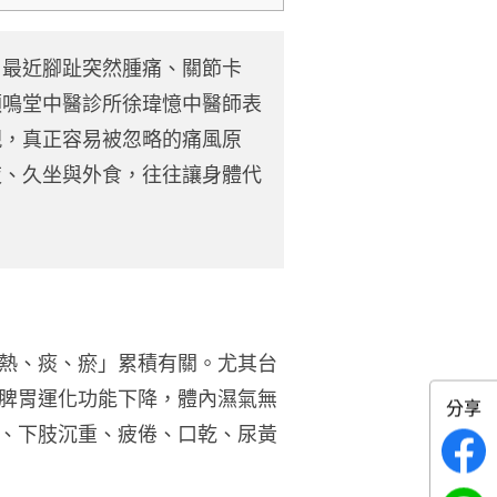
，最近腳趾突然腫痛、關節卡
頤鳴堂中醫診所徐瑋憶中醫師表
現，真正容易被忽略的痛風原
夜、久坐與外食，往往讓身體代
熱、痰、瘀」累積有關。尤其台
脾胃運化功能下降，體內濕氣無
分享
、下肢沉重、疲倦、口乾、尿黃