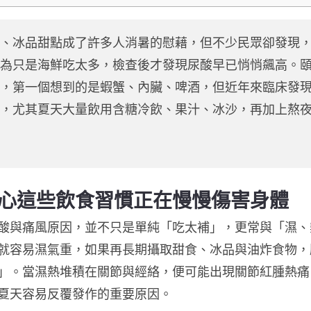
、冰品甜點成了許多人消暑的慰藉，但不少民眾卻發現
為只是海鮮吃太多，檢查後才發現尿酸早已悄悄飆高。
，第一個想到的是蝦蟹、內臟、啤酒，但近年來臨床發
，尤其夏天大量飲用含糖冷飲、果汁、冰沙，再加上熬
心這些飲食習慣正在慢慢傷害身體
酸與痛風原因，並不只是單純「吃太補」，更常與「濕、
就容易濕氣重，如果再長期攝取甜食、冰品與油炸食物，
」。
當濕熱堆積在關節與經絡，便可能出現關節紅腫熱痛
夏天容易反覆發作的重要原因。