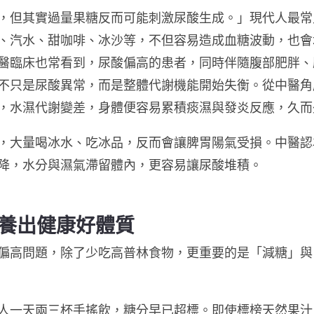
，但其實過量果糖反而可能刺激尿酸生成。」現代人最常
、汽水、甜咖啡、冰沙等，不但容易造成血糖波動，也會
醫臨床也常看到，尿酸偏高的患者，同時伴隨腹部肥胖、
不只是尿酸異常，而是整體代謝機能開始失衡。
從中醫角
，水濕代謝變差，身體便容易累積痰濕與發炎反應，久而
，大量喝冰水、吃冰品，反而會讓脾胃陽氣受損。中醫認
降，水分與濕氣滯留體內，更容易讓尿酸堆積。
養出健康好體質
偏高問題，除了少吃高普林食物，更重要的是「減糖」與
人一天兩三杯手搖飲，糖分早已超標。即使標榜天然果汁