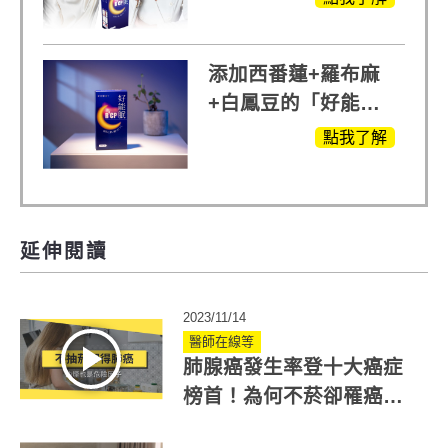
添加西番蓮+羅布麻
+白鳳豆的「好能
眠」，獨家專利配
點我了解
方，好好聊日子推薦
延伸閱讀
2023/11/14
醫師在線等
肺腺癌發生率登十大癌症
榜首！為何不菸卻罹癌？
醫師解答原因與如何預防