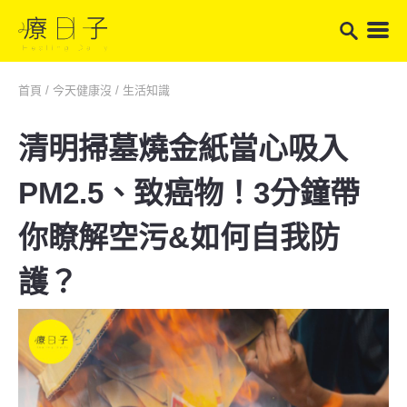
首頁
/
今天健康沒
/
生活知識
清明掃墓燒金紙當心吸入
PM2.5、致癌物！3分鐘帶
你瞭解空污&如何自我防
護？