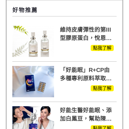
好物推薦
維持皮膚彈性的第III
型膠原蛋白，悅恩詩
給予寶寶般的肌膚感
點我了解
受
「好能眠」R+CP由
多種專利原料萃取、
白鳳豆、羅布麻、西
點我了解
蕃蓮，陳亞蘭思維清
晰的關鍵!
好能生醫好能眠、添
加白鳳豆，幫助陳亞
蘭入睡的力量
點我了解