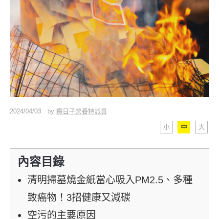
2024/04/03
by
療日子營養特派員
小
中
大
內容目錄
清明掃墓燒金紙當心吸入PM2.5、多種
致癌物！3招健康又減碳
空污的主要原因