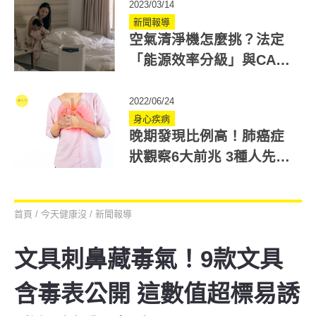
2023/03/14
新聞報導
空氣清淨機怎麼挑？法定
「能源效率分級」與CASR
率有何關係？3分鐘看懂
2022/06/24
身心疾病
晚期發現比例高！肺癌症
狀觀察6大前兆 3種人先做
斷層掃瞄
首頁
/
今天健康沒
/
新聞報導
文具刺鼻藏毒氣！9款文具
含毒表公開 這數值超標易誘