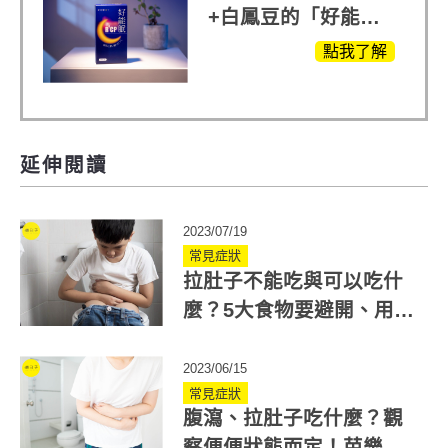
+白鳳豆的「好能
眠」，獨家專利配
點我了解
方，好好聊日子推薦
延伸閱讀
2023/07/19
常見症狀
拉肚子不能吃與可以吃什
麼？5大食物要避開、用這
招快速解痛
2023/06/15
常見症狀
腹瀉、拉肚子吃什麼？觀
察便便狀態而定！芭樂、