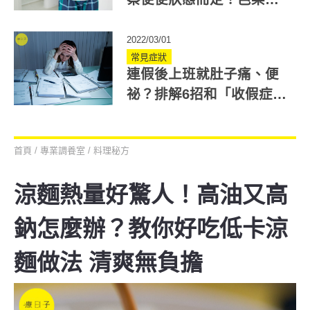
綠香蕉單寧酸水果助止
瀉！
2022/03/01
常見症狀
連假後上班就肚子痛、便
祕？排解6招和「收假症候
群」說掰掰
首頁
/
專業調養室
/
料理秘方
涼麵熱量好驚人！高油又高
鈉怎麼辦？教你好吃低卡涼
麵做法 清爽無負擔