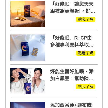
「好能眠」讓您天天
跟被窩更親近!，好能
生醫X陳亞蘭推薦!
點我了解
「好能眠」R+CP由
多種專利原料萃取、
白鳳豆、羅布麻、西
點我了解
蕃蓮，陳亞蘭思維清
晰的關鍵!
好能生醫好能眠、添
加白鳳豆，幫助陳亞
蘭入睡的力量
點我了解
添加西番蓮+羅布麻