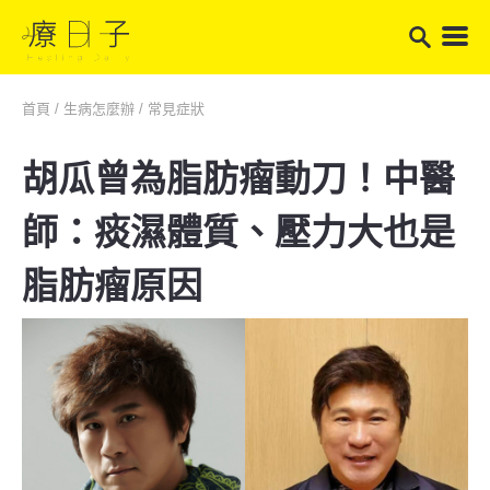
首頁
/
生病怎麼辦
/
常見症狀
胡瓜曾為脂肪瘤動刀！中醫
師：痰濕體質、壓力大也是
脂肪瘤原因