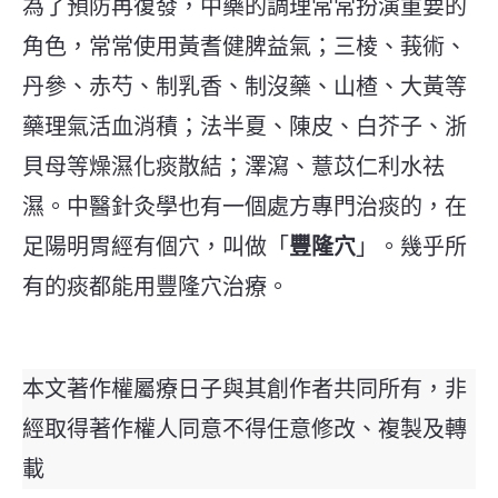
為了預防再復發，中藥的調理常常扮演重要的
角色，常常使用黃耆健脾益氣；三棱、莪術、
丹參、赤芍、制乳香、制沒藥、山楂、大黃等
藥理氣活血消積；法半夏、陳皮、白芥子、浙
貝母等燥濕化痰散結；澤瀉、薏苡仁利水祛
濕。中醫針灸學也有一個處方專門治痰的，在
足陽明胃經有個穴，叫做「
豐隆穴
」。幾乎所
有的痰都能用豐隆穴治療。
本文著作權屬療日子與其創作者共同所有，非
經取得著作權人同意不得任意修改、複製及轉
載