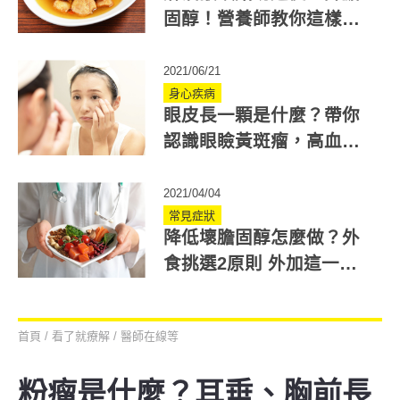
固醇！營養師教你這樣吃
麻油更好
2021/06/21
身心疾病
眼皮長一顆是什麼？帶你
認識眼瞼黃斑瘤，高血脂
女性更易罹患！
2021/04/04
常見症狀
降低壞膽固醇怎麼做？外
食挑選2原則 外加這一
「物」更優質！
首頁
/
看了就療解
/
醫師在線等
粉瘤是什麼？耳垂、胸前長