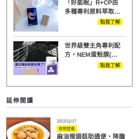
「好能眠」R+CP由
多種專利原料萃取、
白鳳豆、羅布麻、西
點我了解
蕃蓮，陳亞蘭思維清
晰的關鍵!
世界級雙主角專利配
方，NEM蛋殼膜(蛋
白聚醣)+UCll原裝進
點我了解
口，超越葡萄糖胺
+軟骨素
延伸閱讀
2022/11/17
食物營養
麻油猴頭菇助通便、降膽