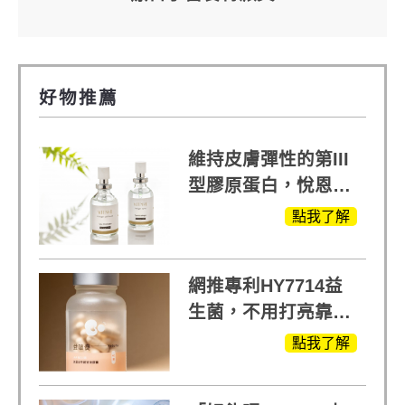
好物推薦
維持皮膚彈性的第III
型膠原蛋白，悅恩詩
給予寶寶般的肌膚感
點我了解
受
網推專利HY7714益
生菌，不用打亮靠養
出來的光
點我了解