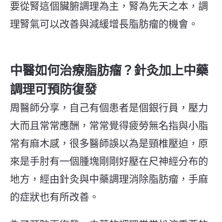
要從腎這個臟腑調理為主，腎為先天之本，調
理腎氣可以改善與減緩增長脂肪瘤的機會。
中醫如何治療脂肪瘤？針灸加上中藥
調理可預防復發
周醫師分享
，
自己
有個患者是個銀行員，壓力
大而且常常應酬，常常覺得疲勞無名指與小脂
常有麻木感，很多醫師誤以為是頸椎壓迫，
原
來是
手肘有一個腫塊剛剛好壓在尺神經分布的
地方，
經
由針灸與中藥調理消除脂肪瘤，手麻
的症狀也
有所
改善。