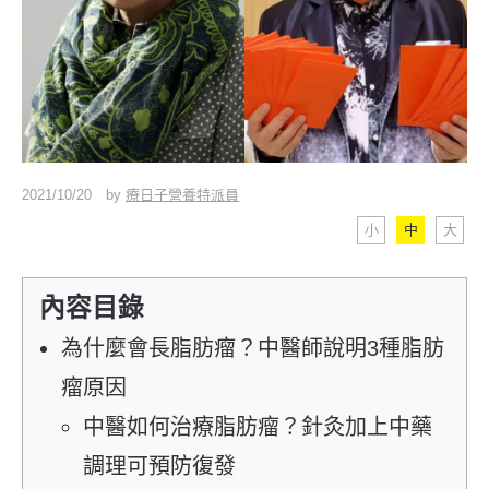
2021/10/20
by
療日子營養特派員
小
中
大
內容目錄
為什麼會長脂肪瘤？中醫師說明3種脂肪
瘤原因
中醫如何治療脂肪瘤？針灸加上中藥
調理可預防復發