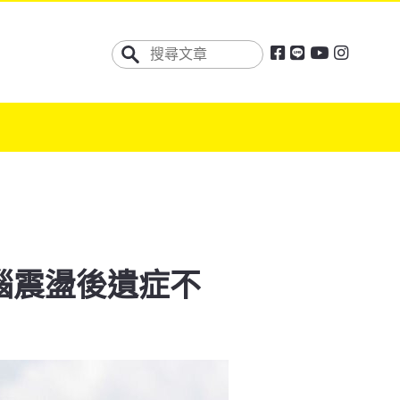
腦震盪後遺症不