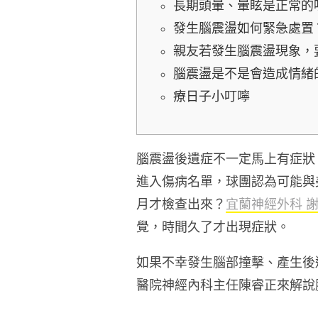
長期頭暈、暈眩是正常的
發生腦震盪如何緊急處置
親友若發生腦震盪現象，
腦震盪是不是會造成情緒
療日子小叮嚀
腦震盪後遺症不一定馬上有症狀！根
進入傷病名單，球團認為可能與
月才檢查出來？
宜蘭神經外科 
覺，時間久了才出現症狀。
如果不幸發生腦部撞擊、產生後
醫院神經內科主任陳睿正來解說