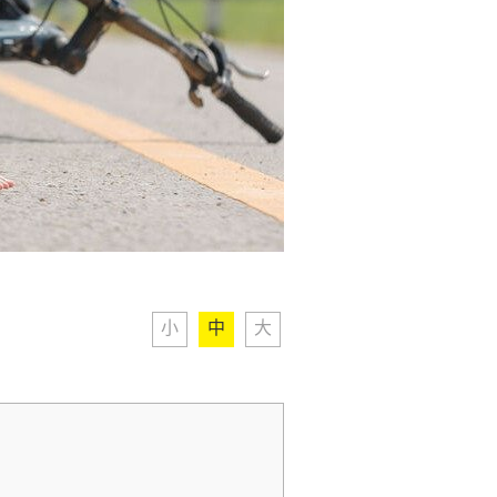
小
中
大