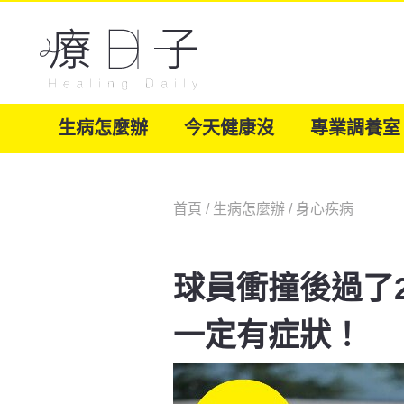
生病怎麼辦
今天健康沒
專業調養室
首頁
/
生病怎麼辦
/
身心疾病
球員衝撞後過了
一定有症狀！