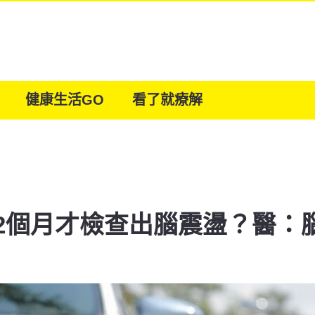
健康生活GO
看了就療解
2個月才檢查出腦震盪？醫：