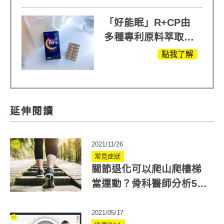
+軟骨素
「好能眠」R+CP由
多種專利原料萃取、
白鳳豆、羅布麻、西
點我了解
蕃蓮，陳亞蘭思維清
晰的關鍵!
延伸閱讀
2021/11/26
常見症狀
關節退化可以爬山爬樓梯
當運動？骨科醫師分析5種
人不適合
2021/05/17