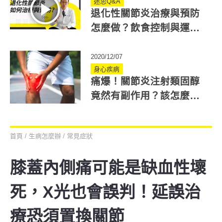
迷思Q&A
退化性關節炎治療與預防
怎麼做？飲食控制與運動
是關鍵！
2020/12/07
身心疾病
痛爆！關節炎注射類固醇
竟然有副作用？該怎麼緩
解才好？
首頁
/
生病怎麼辦
/
常見症狀
膝蓋內側痛可能是缺血性壞
死，X光也會誤判！延誤治
療恐須置換關節