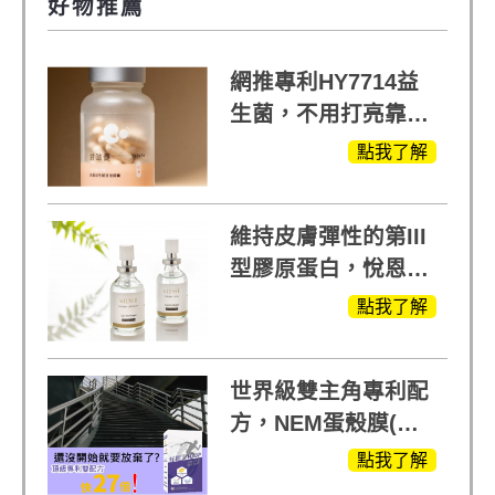
好物推薦
網推專利HY7714益
生菌，不用打亮靠養
出來的光
點我了解
維持皮膚彈性的第III
型膠原蛋白，悅恩詩
給予寶寶般的肌膚感
點我了解
受
世界級雙主角專利配
方，NEM蛋殼膜(蛋
白聚醣)+UCll原裝進
點我了解
口，超越葡萄糖胺