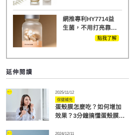
受
網推專利HY7714益
生菌，不用打亮靠養
出來的光
點我了解
延伸閱讀
2025/11/12
保健補充
蛋殼膜怎麼吃？如何增加
效果？3分鐘搞懂蛋殼膜
(蛋白聚醣)好處與吃法
2024/12/11