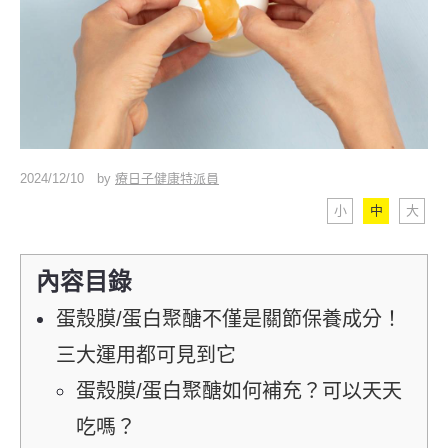
2024/12/10
by
療日子健康特派員
小
中
大
內容目錄
蛋殼膜/蛋白聚醣不僅是關節保養成分！
三大運用都可見到它
蛋殼膜/蛋白聚醣如何補充？可以天天
吃嗎？