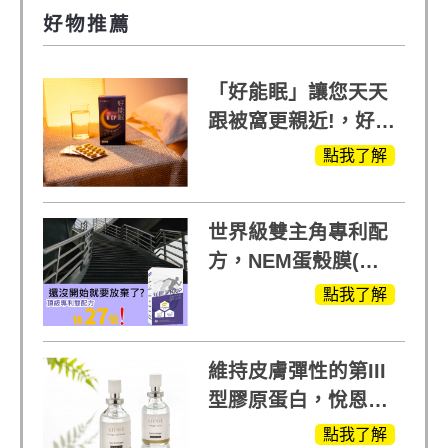
好物推薦
「好能眠」讓您天天
跟被窩更親近!，好能
生醫X陳亞蘭推薦!
點我了解
世界級雙主角專利配
方，NEM蛋殼膜(蛋
白聚醣)+UCll原裝進
點我了解
口，超越葡萄糖胺
+軟骨素
維持皮膚彈性的第III
型膠原蛋白，悅恩詩
給予寶寶般的肌膚感
點我了解