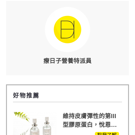
療日子營養特派員
好物推薦
維持皮膚彈性的第III
型膠原蛋白，悅恩詩
給予寶寶般的肌膚感