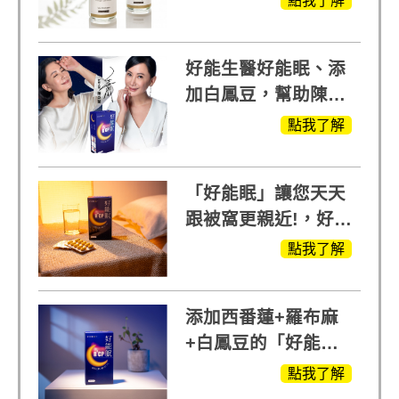
點我了解
受
好能生醫好能眠、添
加白鳳豆，幫助陳亞
蘭入睡的力量
點我了解
「好能眠」讓您天天
跟被窩更親近!，好能
生醫X陳亞蘭推薦!
點我了解
添加西番蓮+羅布麻
+白鳳豆的「好能
眠」，獨家專利配
點我了解
方，好好聊日子推薦