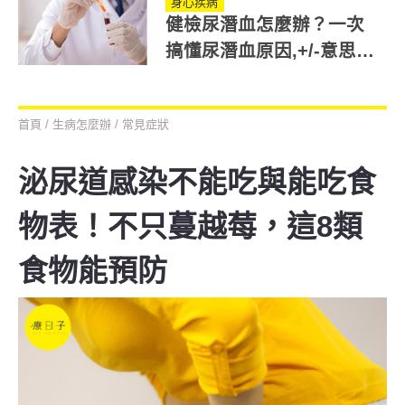
身心疾病
健檢尿潛血怎麼辦？一次
搞懂尿潛血原因,+/-意思與
1+ 2+嚴重嗎
首頁
/
生病怎麼辦
/
常見症狀
泌尿道感染不能吃與能吃食
物表！不只蔓越莓，這8類
食物能預防