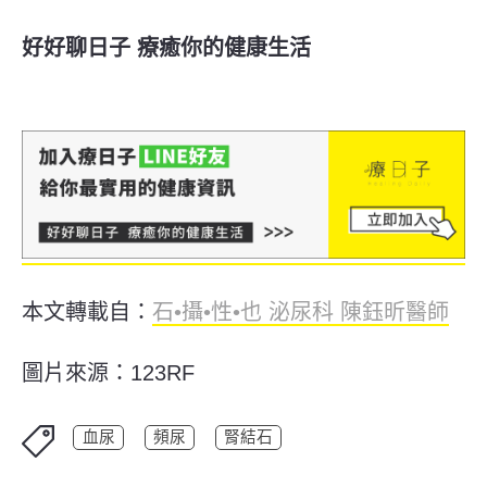
好好聊日子 療癒你的健康生活
本文轉載自：
石•攝•性•也 泌尿科 陳鈺昕醫師
圖片來源：123RF
血尿
頻尿
腎結石