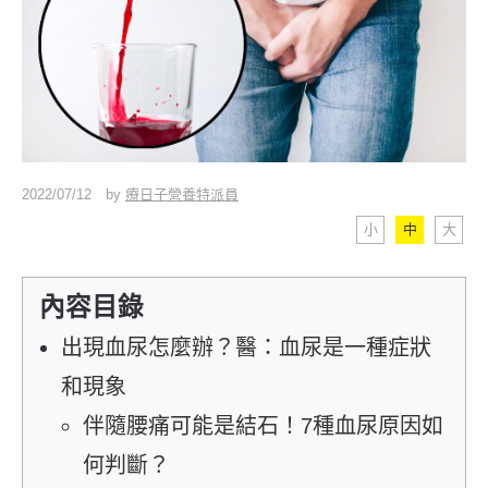
2022/07/12
by
療日子營養特派員
小
中
大
內容目錄
出現血尿怎麼辦？醫：血尿是一種症狀
和現象
伴隨腰痛可能是結石！7種血尿原因如
何判斷？