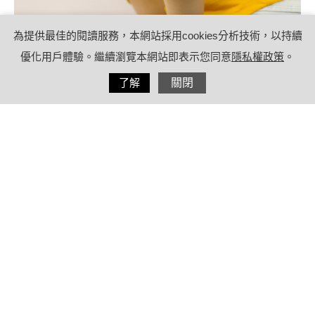
為提供最佳的閱讀服務，本網站採用cookies分析技術，以持續
優化用戶體驗。繼續瀏覽本網站即表示您同意
隱私權政策
。
分享
了解
關閉
2022/09/06
by
療日子健康特派員
內容目錄
泌尿道感染不能吃與能吃一覽表！蛋
糕、咖啡、麻辣鍋都上榜易誘發發炎反
應
尿道感染可以吃什麼？富含維生素B食