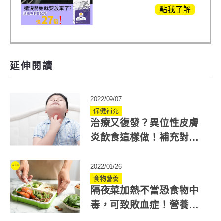
白聚醣)+UCll原裝進
點我了解
口，超越葡萄糖胺
+軟骨素
延伸閱讀
2022/09/07
保健補充
治療又復發？異位性皮膚
炎飲食這樣做！補充對的
營養終結皮膚過敏
2022/01/26
食物營養
隔夜菜加熱不當恐食物中
毒，可致敗血症！營養師
教你正確保存隔夜菜！