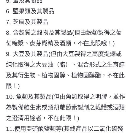
5.
蛋及其製品
6. 堅果類及其製品
7. 芝麻及其製品
8. 含
麩質
之穀物及其製品(
但由穀類製得之葡
萄糖漿、麥芽糊精及酒類，不在此限哦！)
9.
大豆及其製品
(但由大豆製得之高度提煉或
純化取得之大豆油（脂）、混合形式之生育醇
及其衍生物、植物固醇、植物固醇酯，不在此
限！)
10.
魚類及其製品
(但由魚類取得之明膠，並作
為製備維生素或類胡蘿蔔素製劑之載體或酒類
之澄清用途者，不在此限！)
11.使用
亞硫酸鹽類
等(
其終產品以二氧化硫殘