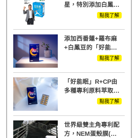
星，特別添加白鳳豆
萃取 五色瑪卡
點我了解
MOMO熱賣中
添加西番蓮+羅布麻
+白鳳豆的「好能
眠」，獨家專利配
點我了解
方，好好聊日子推薦
「好能眠」R+CP由
多種專利原料萃取、
白鳳豆、羅布麻、西
點我了解
蕃蓮，陳亞蘭思維清
晰的關鍵!
世界級雙主角專利配
方，NEM蛋殼膜(蛋