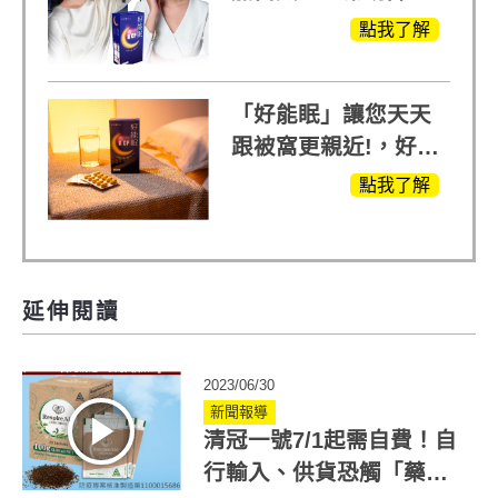
蘭入睡的力量
點我了解
「好能眠」讓您天天
跟被窩更親近!，好能
生醫X陳亞蘭推薦!
點我了解
延伸閱讀
2023/06/30
新聞報導
清冠一號7/1起需自費！自
行輸入、供貨恐觸「藥事