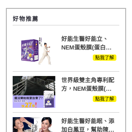
好物推薦
好能生醫好能立、
NEM蛋殼膜(蛋白聚
醣)關鍵配方，厲害其
點我了解
他產品27倍
世界級雙主角專利配
方，NEM蛋殼膜(蛋
白聚醣)+UCll原裝進
點我了解
口，超越葡萄糖胺
+軟骨素
好能生醫好能眠、添
加白鳳豆，幫助陳亞