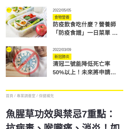
法」飲用QA一次懂
2022/05/05
食物營養
防疫飲食吃什麼？營養師
「防疫食譜」一日菜單 幫
你養肺、增加免疫力
2022/03/09
新冠肺炎
清冠二號能降低死亡率
50%以上！未來將申請正
式藥證，可用於其它肺部
疾病
首頁
/
專業調養室
/
保健補充
魚腥草功效與禁忌7重點：
抗病毒、喉嚨痛、消炎！如