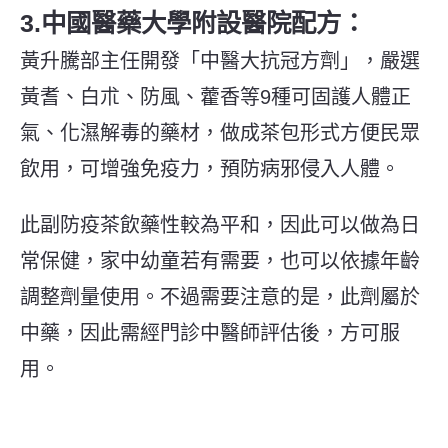
3.中國醫藥大學附設醫院配方：
⿈升騰部主任開發「中醫⼤抗冠⽅劑」，嚴選
⿈耆、⽩朮、防⾵、藿⾹等9種可固護⼈體正
氣、化濕解毒的藥材，做成茶包形式⽅便⺠眾
飲⽤，可增強免疫⼒，預防病邪侵⼊⼈體。
此副防疫茶飲藥性較為平和，因此可以做為日
常保健，家中幼童若有需要，也可以依據年齡
調整劑量使用。不過需要注意的是，此劑屬於
中藥，因此需經門診中醫師評估後，方可服
用。