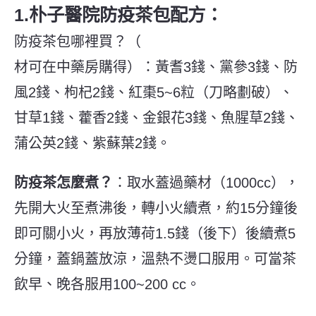
1.朴子醫院防疫茶包配方：
防疫茶包哪裡買？（
材可在中藥房購得）：黃耆3錢、黨參3錢、防
風2錢、枸杞2錢、紅棗5~6粒（刀略劃破）、
甘草1錢、藿香2錢、金銀花3錢、魚腥草2錢、
蒲公英2錢、紫蘇葉2錢。
防疫茶怎麼煮？
：取水蓋過藥材（1000cc），
先開大火至煮沸後，轉小火續煮，約15分鐘後
即可關小火，再放薄荷1.5錢（後下）後續煮5
分鐘，蓋鍋蓋放涼，溫熱不燙口服用。可當茶
飲早、晚各服用100~200 cc。