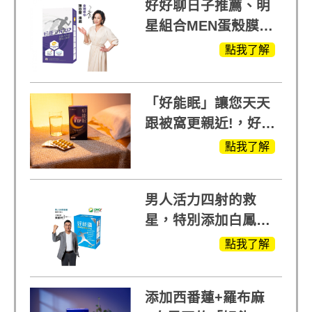
好好聊日子推薦、明
星組合MEN蛋殼膜
(蛋白聚醣)+UCII，超
點我了解
越任何市售關鍵產品
「好能眠」讓您天天
跟被窩更親近!，好能
生醫X陳亞蘭推薦!
點我了解
男人活力四射的救
星，特別添加白鳳豆
萃取 五色瑪卡
點我了解
MOMO熱賣中
添加西番蓮+羅布麻