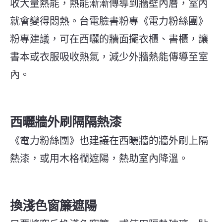
收大量熱能，熱能漸漸傳導到牆壁內層，室內
就會變得悶熱。台電臉書粉專《電力粉絲團》
粉專建議，可在西曬的牆面擺衣櫃、書櫃，讓
書本或衣服吸收熱氣，減少外牆熱能傳導至室
內。
西曬牆外刷隔隔熱漆
《電力粉絲團》也建議在西曬牆的牆外刷上隔
熱漆，或用木格欄遮陽，熱助室內降溫。
換淺色窗簾遮陽