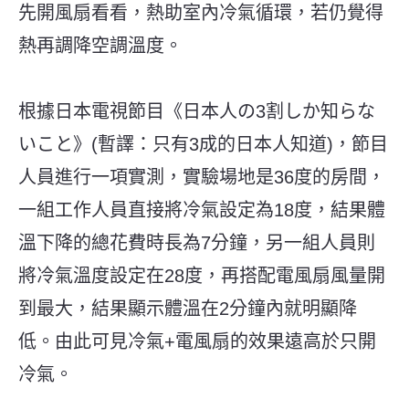
先開風扇看看，熱助室內冷氣循環，若仍覺得
熱再調降空調溫度。
根據日本電視節目《日本人の3割しか知らな
いこと》(暫譯：只有3成的日本人知道)，節目
人員進行一項實測，實驗場地是36度的房間，
一組工作人員直接將冷氣設定為18度，結果體
溫下降的總花費時長為7分鐘，另一組人員則
將冷氣溫度設定在28度，再搭配電風扇風量開
到最大，結果顯示體溫在2分鐘內就明顯降
低。由此可見冷氣+電風扇的效果遠高於只開
冷氣。