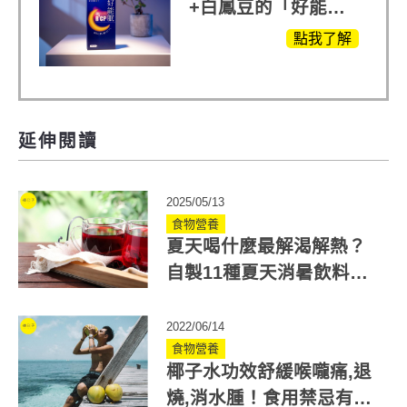
+白鳳豆的「好能
眠」，獨家專利配
點我了解
方，好好聊日子推薦
延伸閱讀
2025/05/13
食物營養
夏天喝什麼最解渴解熱？
自製11種夏天消暑飲料解
渴又養生！
2022/06/14
食物營養
椰子水功效舒緩喉嚨痛,退
燒,消水腫！食用禁忌有哪