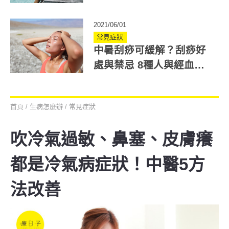
些？兩種人飲用須注意
2021/06/01
常見症狀
中暑刮痧可緩解？刮痧好
處與禁忌 8種人與經血量
多不要刮
首頁
/
生病怎麼辦
/
常見症狀
吹冷氣過敏、鼻塞、皮膚癢
都是冷氣病症狀！中醫5方
法改善