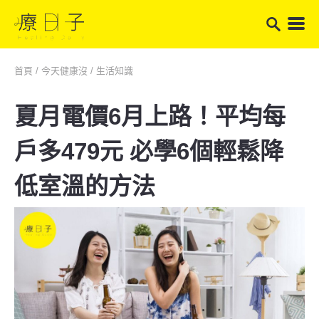
首頁
/
今天健康沒
/
生活知識
夏月電價6月上路！平均每
戶多479元 必學6個輕鬆降
低室溫的方法