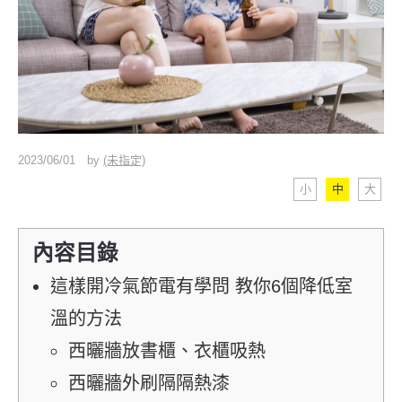
2023/06/01
by
(未指定)
小
中
大
內容目錄
這樣開冷氣節電有學問 教你6個降低室
溫的方法
西曬牆放書櫃、衣櫃吸熱
西曬牆外刷隔隔熱漆