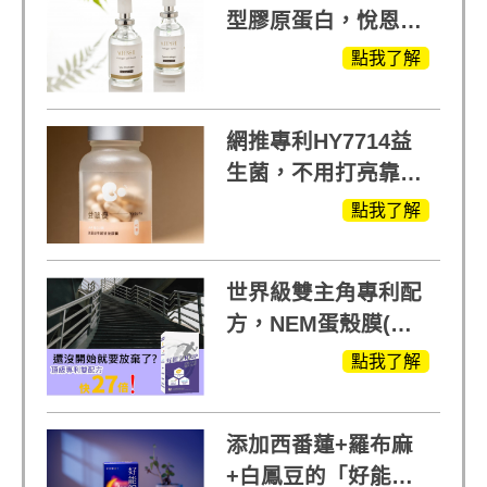
型膠原蛋白，悅恩詩
給予寶寶般的肌膚感
點我了解
受
網推專利HY7714益
生菌，不用打亮靠養
出來的光
點我了解
世界級雙主角專利配
方，NEM蛋殼膜(蛋
白聚醣)+UCll原裝進
點我了解
口，超越葡萄糖胺
+軟骨素
添加西番蓮+羅布麻
+白鳳豆的「好能