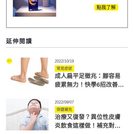
眠」，獨家專利配
點我了解
方，好好聊日子推薦
延伸閱讀
2022/10/19
常見症狀
成人扁平足徵兆：腳容易
疲累無力！快學6招改善足
弓塌陷延誤恐肌腱斷裂！
2022/09/07
保健補充
治療又復發？異位性皮膚
炎飲食這樣做！補充對的