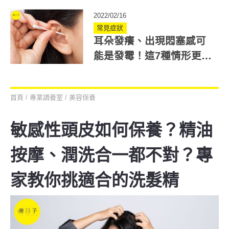
營養終結皮膚過敏
2022/02/16
常見症狀
耳朵發癢、出現悶塞感可
能是發霉！這7種情形更容
易感染耳朵黴菌
首頁
/
專業調養室
/
美容保養
敏感性頭皮如何保養？精油
按摩、潤洗合一都不對？專
家教你挑適合的洗髮精