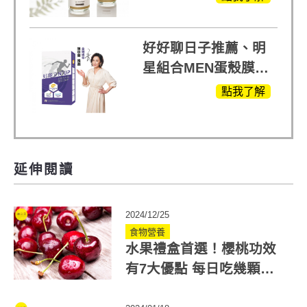
受
好好聊日子推薦、明
星組合MEN蛋殼膜
(蛋白聚醣)+UCII，超
點我了解
越任何市售關鍵產品
延伸閱讀
2024/12/25
食物營養
水果禮盒首選！櫻桃功效
有7大優點 每日吃幾顆才
正確？這樣洗更健康