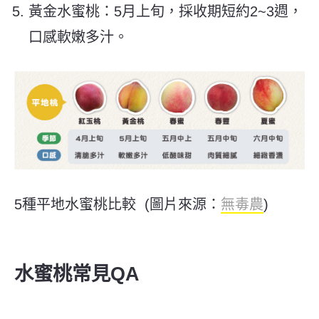
黃金水蜜桃
：5月上旬，採收期短約2~3週，
口感軟嫩多汁。
5種平地水蜜桃比較 (圖片來源：
無毒農
​)
水蜜桃常見QA