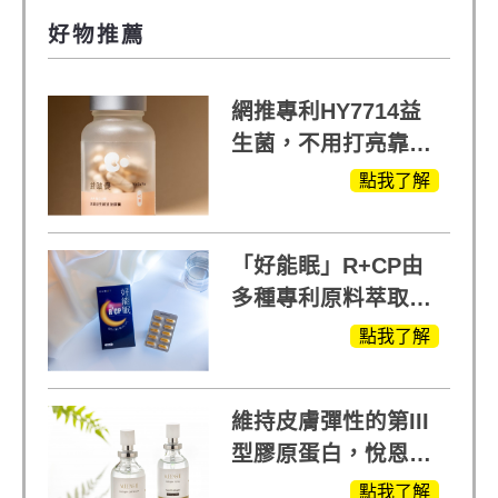
好物推薦
網推專利HY7714益
生菌，不用打亮靠養
出來的光
點我了解
「好能眠」R+CP由
多種專利原料萃取、
白鳳豆、羅布麻、西
點我了解
蕃蓮，陳亞蘭思維清
晰的關鍵!
維持皮膚彈性的第III
型膠原蛋白，悅恩詩
給予寶寶般的肌膚感
點我了解