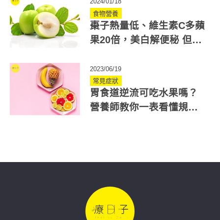
2024/01/18
食物營養
棗子熱量低、維生素C多蘋
果20倍，美白解便秘 但小
心2個棗子禁忌
2023/06/19
常見症狀
胃食道逆流可吃水果嗎？
營養師教你一表看懂規
則、吃對時間就可以