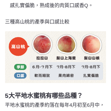
感扎實偏脆，熟成後的肉質口感香Q。
三種高山桃的產季與口感比較
5大平地水蜜桃有哪些品種？
平地水蜜桃的產季約落在每年4月初至6月中，