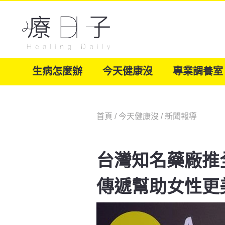
生病怎麼辦
今天健康沒
專業調養室
首頁
/
今天健康沒
/
新聞報導
台灣知名藥廠推全
傳遞幫助女性更