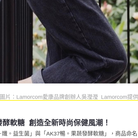
圖片：Lamorcom愛康品牌創辦人吳瀅瀅 Lamorcom提
發酵軟糖 創造全新時尚保健風潮！
100＋孅。益生菌」與「AK37暢。果蔬發酵軟糖」，商品命