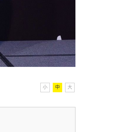
小
中
大