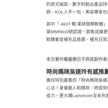
的英文縮寫，數字則點出產品特
師、KOL人手一包，美容專家
其中「 Ak37 暢 果蔬發酵
第M585619號認證，銷售成
軟糖會是補充品首選。補充日常
本文著作權屬療日子與其創作者
時尚媽咪吳速玲有感推
擔任特別嘉賓的
「時尚媽咪吳速
心法！身兼藝人和媽咪，她提到
疫力。
更大讚
Lamorcom