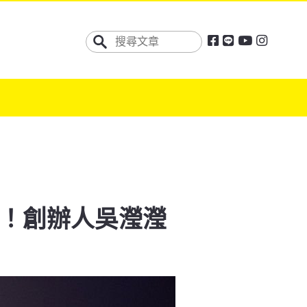
康！創辦人吳瀅瀅