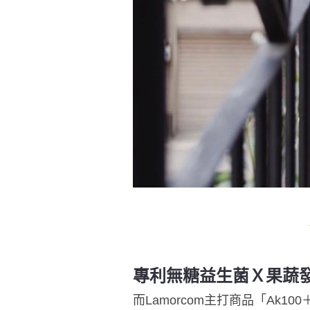
專利無糖益生菌Ｘ果蔬
而Lamorcom主打商品「Ak