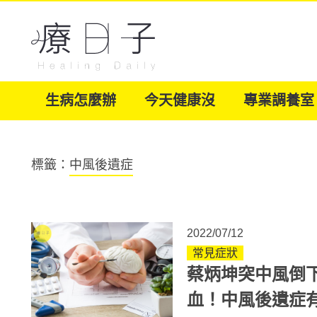
生病怎麼辦
今天健康沒
專業調養室
標籤：
中風後遺症
2022/07/12
常見症狀
蔡炳坤突中風倒
血！中風後遺症