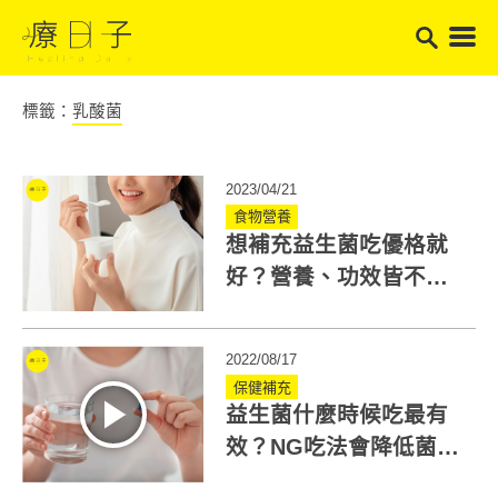
標籤：
乳酸菌
2023/04/21
食物營養
想補充益生菌吃優格就
好？營養、功效皆不
同！營養師告訴你益生
菌優格差在哪
2022/08/17
保健補充
益生菌什麼時候吃最有
效？NG吃法會降低菌種
活性！6大QA一次解答