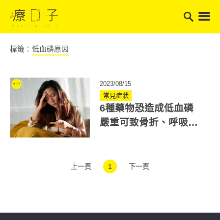
標籤：
低血磷原因
2023/08/15
常見症狀
6種藥物恐造成低血磷
嚴重可致骨折、呼吸衰
竭！腎臟醫統整低血磷
原因
上一頁
1
下一頁